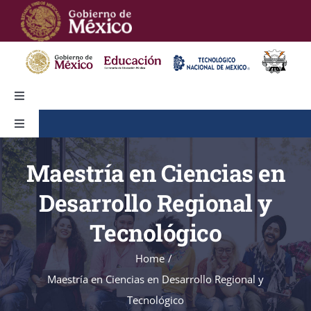
Skip
to
content
Toggle
Navigation
Toggle
Alumnos
Navigation
Inicio
Maestría en Ciencias en
Egresados
Desarrollo Regional y
Conocenos
Estadística
Tecnológico
Admisión
Home
Transparencia
Maestría en Ciencias en Desarrollo Regional y
Oferta Educativa
Tecnológico