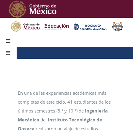
Skip
to
content
Toggle
Navigation
Toggle
Alumnos
Navigation
Inicio
Egresados
Conocenos
En una de las experiencias académicas más
Estadística
completas de este ciclo, 41 estudiantes de los
Admisión
últimos semestres (8.º y 10.º) de
Ingeniería
Transparencia
Mecánica
del
Instituto Tecnológico de
Oferta Educativa
Oaxaca
realizaron un viaje de estudios