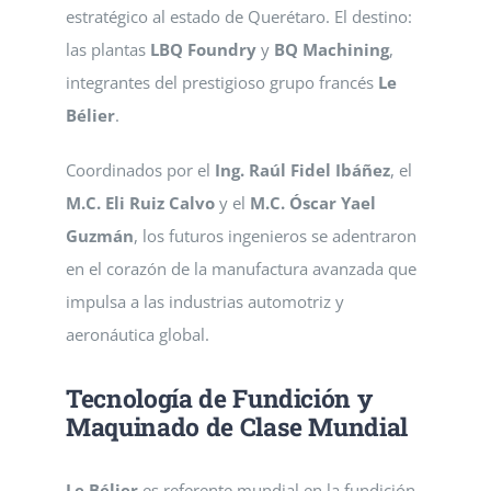
Personal de apoyo
estratégico al estado de Querétaro. El destino:
las plantas
LBQ Foundry
y
BQ Machining
,
Investigación
Protección de Datos Personales
integrantes del prestigioso grupo francés
Le
Bélier
.
Vinculación
Coordinados por el
Ing. Raúl Fidel Ibáñez
, el
Servicios en Linea
M.C. Eli Ruiz Calvo
y el
M.C. Óscar Yael
Guzmán
, los futuros ingenieros se adentraron
Calendarios
en el corazón de la manufactura avanzada que
impulsa a las industrias automotriz y
aeronáutica global.
Contacto
Tecnología de Fundición y
Aviso de privacidad
Maquinado de Clase Mundial
Le Bélier
es referente mundial en la fundición