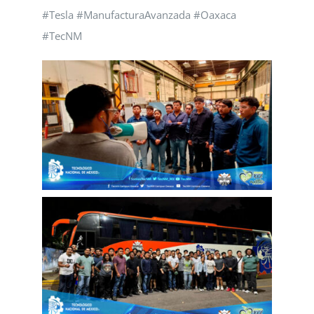
#Tesla #ManufacturaAvanzada #Oaxaca
#TecNM