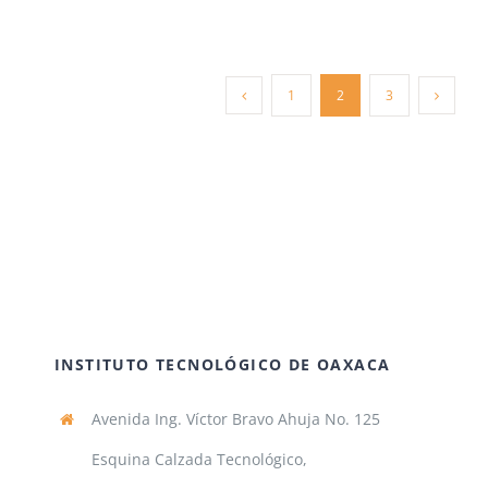
INGENIERÍAS
EN
GESTIÓN
EMPRESARIAL
1
2
3
E
INDUSTRIAL
DEL
TECNM
Oaxaca
TITULARON
A
MÁS
EGRESADOS.
Esta
vez
la
felicitación
INSTITUTO TECNOLÓGICO DE OAXACA
del
Instituto
Tecnológico
Avenida Ing. Víctor Bravo Ahuja No. 125
de
Oaxaca
Esquina Calzada Tecnológico,
es