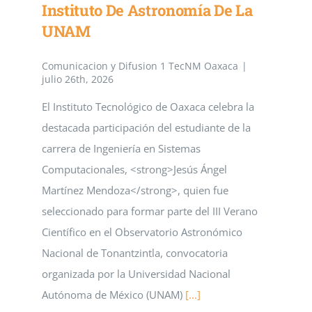
Personal de apoyo
Instituto De Astronomía De La
UNAM
Investigación
Protección de Datos Personales
Comunicacion y Difusion 1 TecNM Oaxaca
|
Vinculación
julio 26th, 2026
El Instituto Tecnológico de Oaxaca celebra la
Servicios en Linea
destacada participación del estudiante de la
carrera de Ingeniería en Sistemas
Computacionales, <strong>Jesús Ángel
Calendarios
Martínez Mendoza</strong>, quien fue
seleccionado para formar parte del III Verano
Contacto
Científico en el Observatorio Astronómico
Nacional de Tonantzintla, convocatoria
Aviso de privacidad
organizada por la Universidad Nacional
Autónoma de México (UNAM)
[...]