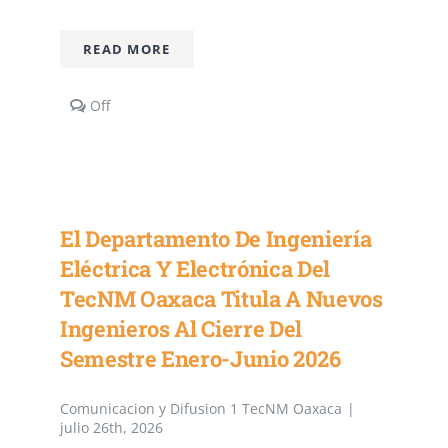
READ MORE
Comments
Off
off
on
Destaca
Estudiante
de
Ingeniería
El Departamento De Ingeniería
en
Sistemas
Eléctrica Y Electrónica Del
Computacionales
TecNM Oaxaca Titula A Nuevos
del
TecNM
Ingenieros Al Cierre Del
Oaxaca
en
Semestre Enero-Junio 2026
Verano
Científico
Comunicacion y Difusion 1 TecNM Oaxaca
|
del
julio 26th, 2026
Instituto
de