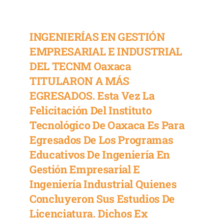
Departamento
de
Ingeniería
INGENIERÍAS EN GESTIÓN
Eléctrica
y
EMPRESARIAL E INDUSTRIAL
Electrónica
DEL TECNM Oaxaca
del
TecNM
TITULARON A MÁS
Oaxaca
Titula
EGRESADOS. Esta Vez La
a
Felicitación Del Instituto
Nuevos
Ingenieros
Tecnológico De Oaxaca Es Para
al
Egresados De Los Programas
Cierre
del
Educativos De Ingeniería En
Semestre
Gestión Empresarial E
Enero-
Junio
Ingeniería Industrial Quienes
2026
Concluyeron Sus Estudios De
Licenciatura. Dichos Ex