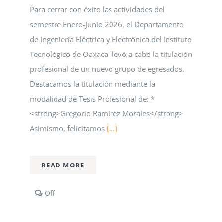
Astronomía
Para cerrar con éxito las actividades del
de
semestre Enero-Junio 2026, el Departamento
la
UNAM
de Ingeniería Eléctrica y Electrónica del Instituto
Tecnológico de Oaxaca llevó a cabo la titulación
profesional de un nuevo grupo de egresados.
Destacamos la titulación mediante la
modalidad de Tesis Profesional de: *
<strong>Gregorio Ramírez Morales</strong>
Asimismo, felicitamos
[...]
READ MORE
Comments
Off
off
on
El