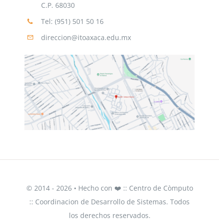
para
C.P. 68030
egresados
de
Tel: (951) 501 50 16
los
direccion@itoaxaca.edu.mx
Programas
Educativos
de
Ingeniería
en
Gestión
Empresarial
e
Ingeniería
Industrial
quienes
concluyeron
sus
estudios
de
Licenciatura.
© 2014 - 2026 • Hecho con ❤️ :: Centro de Còmputo
Dichos
ex
:: Coordinacion de Desarrollo de Sistemas. Todos
alumnos
los derechos reservados.
en